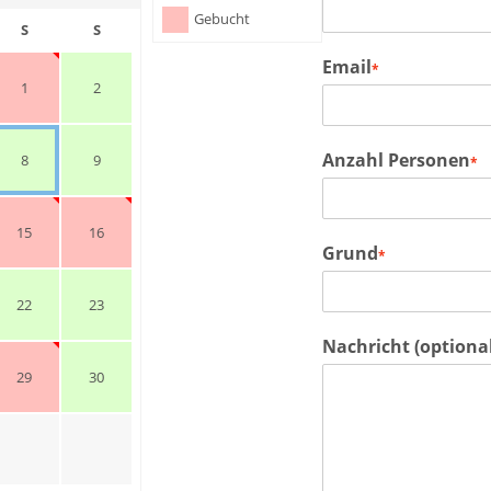
Gebucht
S
S
Email
*
1
2
Anzahl Personen
8
9
*
15
16
Grund
*
22
23
Nachricht (optional
29
30