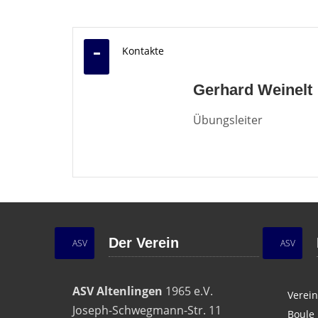
Kontakte
Gerhard Weinelt
Übungsleiter
Der Verein
ASV
ASV
ASV Altenlingen
1965 e.V.
Verein
Joseph-Schwegmann-Str. 11
Boule