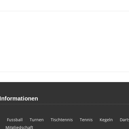
Informationen
Fussball
Turnen
Tischtennis
Tennis
Kegeln
Dart
Mitgliedschaft