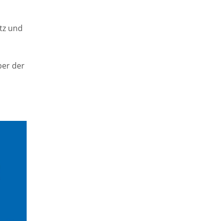
atz und
ber der