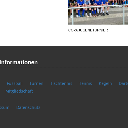
COPA JUGENDTURNIER
Informationen
Fussball
Turnen
Tischtennis
Tennis
Kegeln
Dart
Mitgliedschaft
ssum
Datenschutz