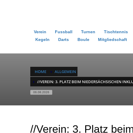
Verein
Fussball
Turnen
Tischtennis
Kegeln
Darts
Boule
Mitgliedschaft
HOME
ALLGEMEIN
//VEREIN: 3. PLATZ BEIM NIEDERSÄCHSISCHEN INKL
06.08.2026
//Verein: 3. Platz be