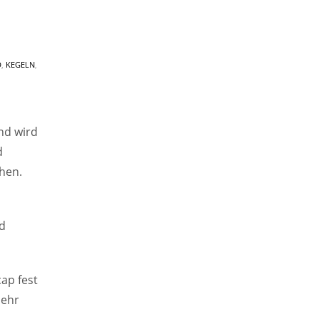
D
,
KEGELN
,
nd wird
d
hen.
d
ap fest
mehr