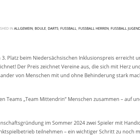
SHED IN
ALLGEMEIN
,
BOULE
,
DARTS
,
FUSSBALL
,
FUSSBALL HERREN
,
FUSSBALL JUGEN
 3. Platz beim Niedersächsischen Inklusionspreis erreicht u
chnet! Der Preis zeichnet Vereine aus, die sich mit Herz un
inander von Menschen mit und ohne Behinderung stark mac
siven Teams „Team Mittendrin“ Menschen zusammen – auf un
annschaftsgründung im Sommer 2024 zwei Spieler mit Handic
ktspielbetrieb teilnehmen – ein wichtiger Schritt zu noch 