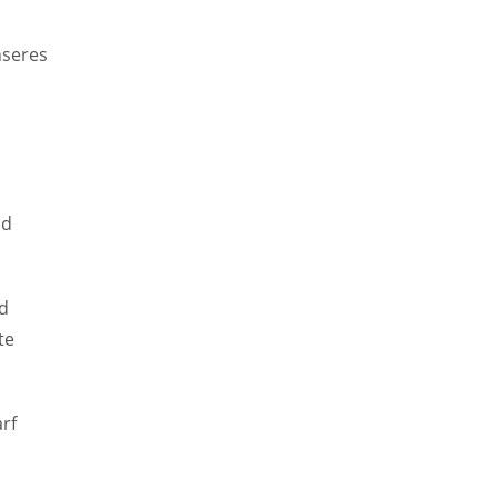
nseres
nd
nd
te
rf