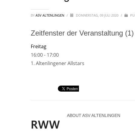
BY
ASV ALTENLINGEN
/
DONNERSTAG, 09 JULI 2020
/
PUB
Zeitfenster der Veranstaltung (1)
Freitag
16:00
-
17:00
1. Altenlingener Allstars
ABOUT
ASV ALTENLINGEN