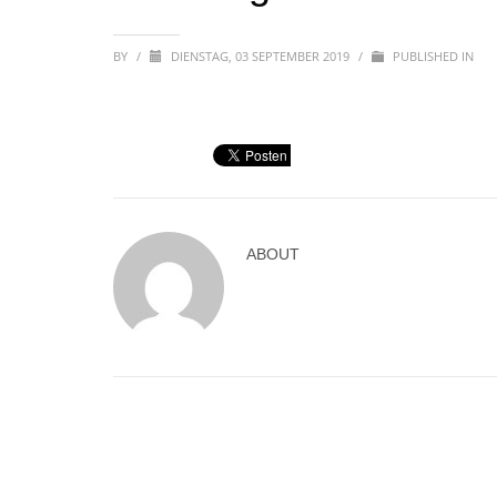
BY
/
DIENSTAG, 03 SEPTEMBER 2019
/
PUBLISHED IN
ABOUT