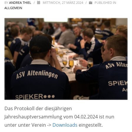
BY
ANDREA THIEL
/
MITTWOCH, 27 MÄRZ 2024
/
PUBLISHED IN
ALLGEMEIN
Das Protokoll der diesjährigen
Jahreshauptversammlung vom 04.02.2024 ist nun
unter unter Verein ->
Downloads
eingestellt.