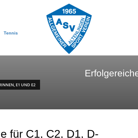
Tennis
Erfolgereich
RINNEN, E1 UND E2
e für C1, C2, D1, D-