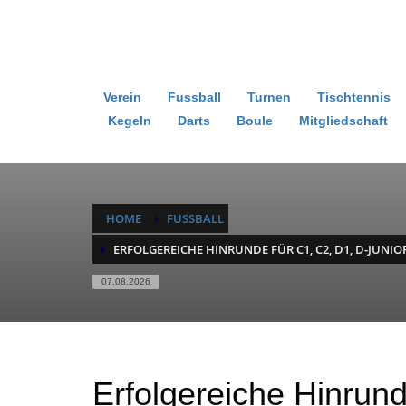
Verein
Fussball
Turnen
Tischtennis
Kegeln
Darts
Boule
Mitgliedschaft
HOME
FUSSBALL
ERFOLGEREICHE HINRUNDE FÜR C1, C2, D1, D-JUNIO
07.08.2026
Erfolgereiche Hinrund