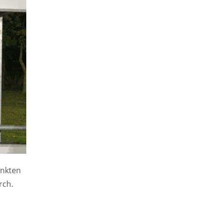
unkten
rch.