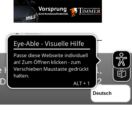
e Hinrunde für C1, C2, D1,
D-Juniorinnen, E1 und E2