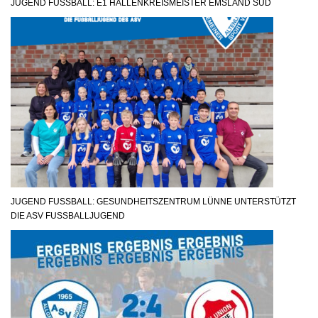
JUGEND FUSSBALL: E1 HALLENKREISMEISTER EMSLAND SÜD
JUGEND FUSSBALL: GESUNDHEITSZENTRUM LÜNNE UNTERSTÜTZT D
IE ASV FUSSBALLJUGEND