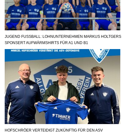
JUGEND FUSSBALL: LOHNUNTERNEHMEN MARKUS HOLTGERS S
PONSERT AUFWÄRMSHIRTS FÜR A1 UND B1
HOFSCHRÖER VERTEIDIGT ZUKÜNFTIG FÜR DEN ASV