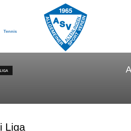
Tennis
A
 LIGA
i Liga