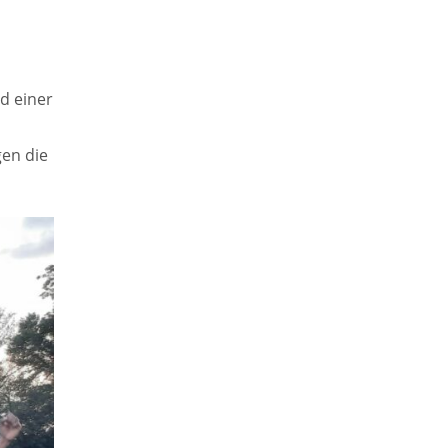
d einer
en die