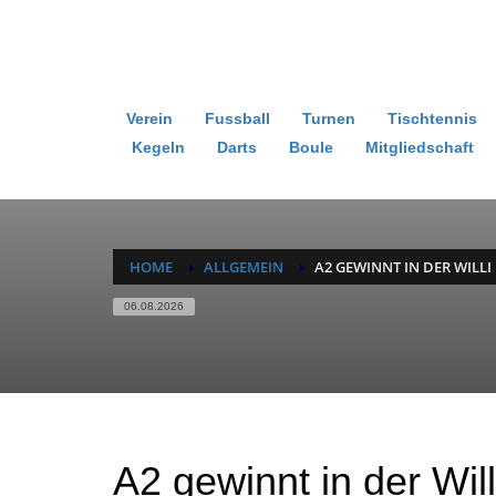
Verein
Fussball
Turnen
Tischtennis
Kegeln
Darts
Boule
Mitgliedschaft
HOME
ALLGEMEIN
A2 GEWINNT IN DER WILLI
06.08.2026
A2 gewinnt in der Will