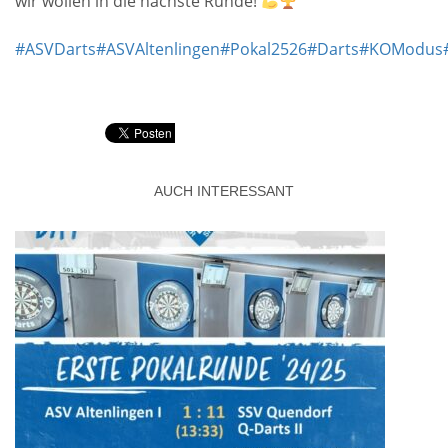
wir wollen in die nächste Runde!
#ASVDarts
#ASVAltenlingen
#Pokal2526
#Darts
#KOModus
AUCH INTERESSANT